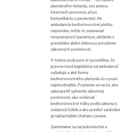
platobného riešenia, cez zmenu
interných procesov, až po
komunikáciu s pacientmi. Ak
ambulancia bezhotovostné platby
neponúka, môže to znamenať
nespokojnosť pacientov, zdržanie v
prevádzke alebo dokonca porušenie
zákonných povinností.
V tomto podcaste si vysvetlíme, čo
presne nová legislatíva od ambulancií
vyžaduje a aké formy
bezhotovostného platenia sú v praxi
najvhodnejšie. Pozrieme sa na to, ako
zabezpečiť splnenie zákonnej
povinnosti, ako evidovať
bezhotovostné tržby podľa zákona o
evidencii tržieb a ako predísť sankciám
aj najčastejším chybám z praxe.
Zameriame sa na jednoduché a