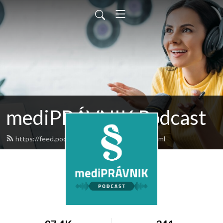
mediPRÁVNIK Podcast
https://feed.podbean.com/medipravnik/feed.xml