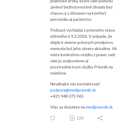
praktické kroky, ktoré vám pomôžu
zaviesť bezhotovostné úhrady bez
chaosu a s dôrazom na komfort
personálu aj pacientov.
Podcast vychádza z právneho stavu
účinného k 9.3.2026. V prípade, že
dôjde k zmene právnych predpisov,
nemusia byť jeho závery aktuálne. Ak
máte konkrétnu otázku z praxe, radi
vám ju zodpovieme aj
prostredníctvom služby Právnik na
telefóne
Neváhajte nás kontaktovať:
podpora@medipravnik.sk
+421 948 075 965
Viac sa dozviete na
medipravnik.sk
224