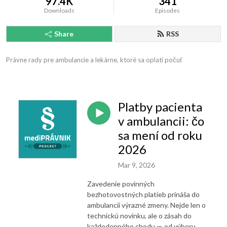
97.4K
341
Downloads
Episodes
Share
RSS
Právne rady pre ambulancie a lekárne, ktoré sa oplatí počuť
Platby pacienta
v ambulancii: čo
sa mení od roku
2026
Mar 9, 2026
Zavedenie povinných
bezhotovostných platieb prináša do
ambulancií výrazné zmeny. Nejde len o
technickú novinku, ale o zásah do
každodenného chodu — od výberu