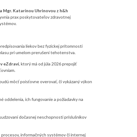
a Mgr. Katarínou Uhrinovou z h&h
lyvnia prax poskytovateľov zdravotnej
systémov.
redpisovania liekov bez fyzickej prítomnosti
lasu pri umelom prerušení tehotenstva.
v eZdraví
, ktorý má od júla 2026 prepojiť
ťovniam.
budú môcť poisťovne overovať, či vykázaný výkon
é oddelenia, ich fungovanie a požiadavky na
sudzovaní dočasnej neschopnosti príslušníkov
vu procesov, informačných systémov či internej