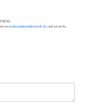
RTNERS.
lom na
podpora@medipravnik.sk
, radi sa na ňu