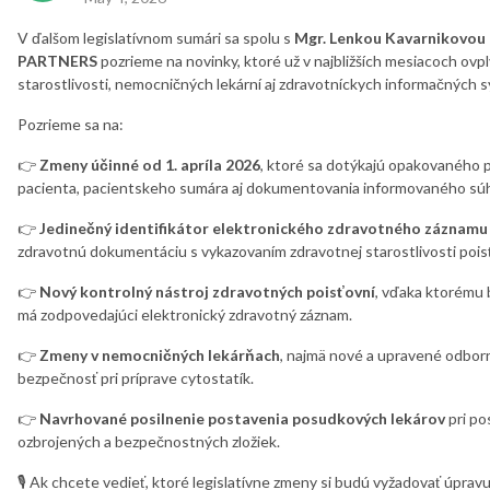
V ďalšom legislatívnom sumári sa spolu s
Mgr. Lenkou Kavarnikovou 
PARTNERS
pozrieme na novinky, ktoré už v najbližších mesiacoch ovp
starostlivosti, nemocničných lekární aj zdravotníckych informačných 
Pozrieme sa na:
👉
Zmeny účinné od 1. apríla 2026
, ktoré sa dotýkajú opakovaného p
pacienta, pacientskeho sumára aj dokumentovania informovaného súh
👉
Jedinečný identifikátor elektronického zdravotného záznamu 
zdravotnú dokumentáciu s vykazovaním zdravotnej starostlivosti pois
👉
Nový kontrolný nástroj zdravotných poisťovní
, vďaka ktorému 
má zodpovedajúci elektronický zdravotný záznam.
👉
Zmeny v nemocničných lekárňach
, najmä nové a upravené odborn
bezpečnosť pri príprave cytostatík.
👉
Navrhované posilnenie postavenia posudkových lekárov
pri po
ozbrojených a bezpečnostných zložiek.
🎙️ Ak chcete vedieť, ktoré legislatívne zmeny si budú vyžadovať úpra