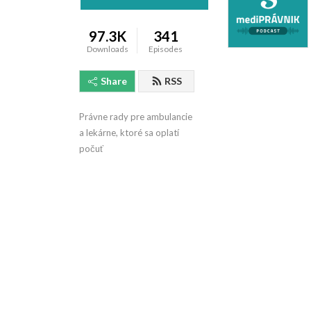
97.3K
341
Downloads
Episodes
Share
RSS
Právne rady pre ambulancie 
a lekárne, ktoré sa oplatí 
počuť