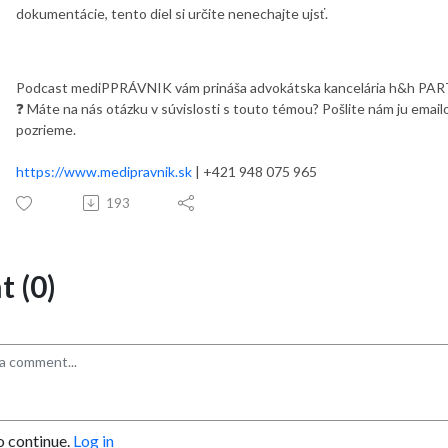
dokumentácie, tento diel si určite nenechajte ujsť.
Podcast mediPPRÁVNIK vám prináša advokátska kancelária h&h PA
❓ Máte na nás otázku v súvislosti s touto témou? Pošlite nám ju emai
pozrieme.
https://www.medipravnik.sk
| +421 948 075 965
193
 (0)
o continue.
Log in