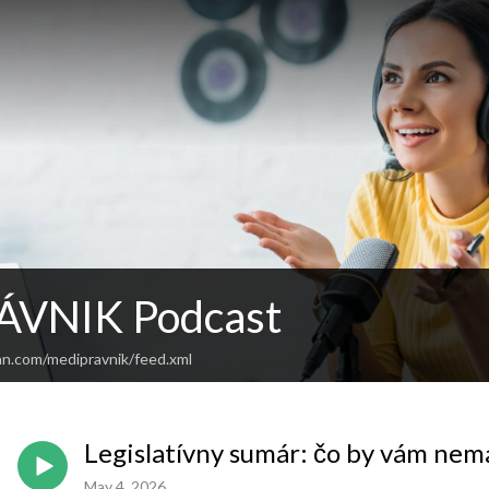
ÁVNIK Podcast
an.com/medipravnik/feed.xml
Legislatívny sumár: čo by vám nemal
May 4, 2026